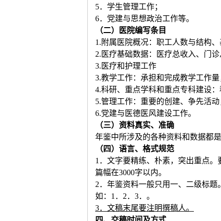
5．学生管理工作；
6．党建与思想政治工作等。
（二）医院编写条目
1.附属医院概况：职工人数与结构
2.医疗基础数据：医疗总收入、门
3.医疗和护理工作
3.教学工作：承担和完成教学工作
4.科研、重点学科和重点专科建设
5.管理工作：重要的创建、争先活
6.党建与医德医风建设工作。
（三）资料真实、准确
年鉴中所涉及的各种资料和数据都
（四）语言、
格式
规范
1．文字要精练、朴素，突出重点。
篇幅在3000字以内。
2．年鉴资料一般只用一、二级标题
如：1．2．3．。
3
．文稿末尾要注明撰稿人。
四、交稿时间及方式