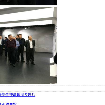
摄制任德曦教授专题片
参观校史馆