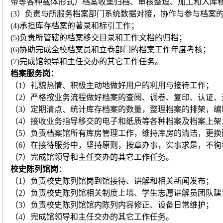
带等各种载体形式）档案收集归档、审核整理、加工和入库
(3）负责与所服务档案部门系统数据对接，协作与参与档案
(4)承担库存档案的著录和标引工作；
(5)负责所管辖的档案移交目录和工作文档的归档；
(6)协助完成全校档案员和立卷部门的档案工作年度考核；
(7)完成馆领导和主任交办的其它工作任务。
档案服务岗：
（1）礼貌热情、积极主动地做好用户的利用与接待工作；
（2）严格按业务流程做好档案的查阅、调卷、复印、认证、
（3）定期清点、统计库存档案的数量，整理档案的排架，
（4）接收业务指导移交的电子和纸质等各种档案及档案上架
（5）负责档案馆所有库房管理工作，维持库房的清洁，更换
（6）在接待服务中，坚持原则，按章办事，实事求是，不徇
（7）完成馆领导和主任交办的其它工作任务。
校史陈列馆岗
：
（1）负责校史陈列馆岗到馆接待、讲解和相关新闻发布；
（2）负责校史陈列馆相关制度上墙、学生志愿讲解员团队建
（3）负责校史陈列馆馆内陈列内容修正、设备日常维护；
（4）完成馆领导和主任交办的其它工作任务。