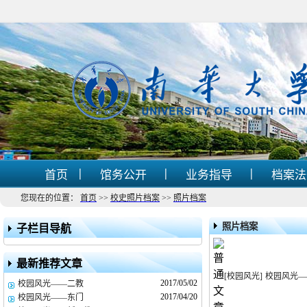
|
|
|
首页
馆务公开
业务指导
档案
您现在的位置：
首页
>>
校史照片档案
>>
照片档案
照片档案
子栏目导航
最新推荐文章
[校园风光]
校园风光—
2017/05/02
校园风光——二教
2017/04/20
校园风光——东门