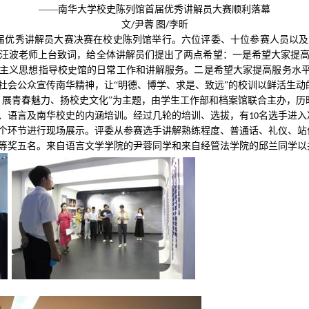
——南华大学校史陈列馆首届优秀讲解员大赛顺利落幕
文
尹蓉
图
李昕
/
/
届优秀讲解员大赛决赛在校史陈列馆举行。六位评委、十位参赛人员以及
汪波老师上台致词，给全体讲解员们提出了两点希望：一是希望大家提
主义思想指导校史馆的日常工作和讲解服务。二是希望大家提高服务水平
社会公众宣传南华精神，让“明德、博学、求是、致远”的校训以鲜活生动
、展青春魅力、扬校史文化”为主题，由学生工作部和档案馆联合主办，历
、语言及南华校史的内涵培训。经过几轮的培训、选拔，有
名选手进入
10
个环节进行现场展示。评委从参赛选手讲解熟练程度、普通话、礼仪、站
等奖五名。来自语言文学学院的尹蓉同学和来自经管法学院的邱兰同学以