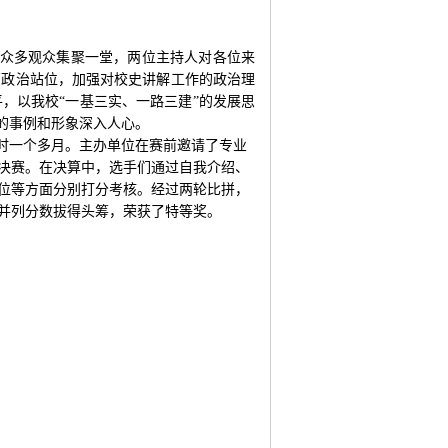
众多观众集聚一堂，两位主持人对各位来
高政治站位，加强对校史讲解工作的政治理
，以我校“一基三实、一路三建”的发展思
的事例和形象深入人心。
时一个多月。主办单位在赛前邀请了专业
决赛。在决算中，选手们通过自我介绍、
位等方面分别打分考核。经过两轮比拼，
并列分数拔得头筹，荣获了特等奖。