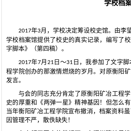
学校档
年
月，学校决定筹设校史馆。由李
2017
3
学校档案馆提供了校史的真实记录，编写了校
字脚本》（第四稿）。
年
月
日～
日，我参加了文字脚
2017
7
21
31
程学院创办的那激情燃烧的岁月。对原衡阳矿
发言。
与会的同志充分肯定了原衡阳矿冶工程学
史的厚重和《两弹一星》精神基因！但怎么有
当年衡阳矿冶工程学院宣布撤消，档案资料虽
因管理不严，散佚缺失！