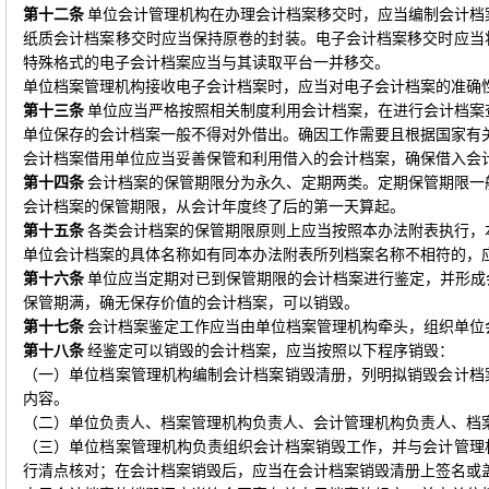
第十二条
单位会计管理机构在办理会计档案移交时，应当编制会计档
纸质会计档案移交时应当保持原卷的封装。电子会计档案移交时应当
特殊格式的电子会计档案应当与其读取平台一并移交。
单位档案管理机构接收电子会计档案时，应当对电子会计档案的准确
第十三条
单位应当严格按照相关制度利用会计档案，在进行会计档案
单位保存的会计档案一般不得对外借出。确因工作需要且根据国家有
会计档案借用单位应当妥善保管和利用借入的会计档案，确保借入会
第十四条
会计档案的保管期限分为永久、定期两类。定期保管期限一
会计档案的保管期限，从会计年度终了后的第一天算起。
第十五条
各类会计档案的保管期限原则上应当按照本办法附表执行，
单位会计档案的具体名称如有同本办法附表所列档案名称不相符的，
第十六条
单位应当定期对已到保管期限的会计档案进行鉴定，并形成
保管期满，确无保存价值的会计档案，可以销毁。
第十七条
会计档案鉴定工作应当由单位档案管理机构牵头，组织单位
第十八条
经鉴定可以销毁的会计档案，应当按照以下程序销毁：
（一）单位档案管理机构编制会计档案销毁清册，列明拟销毁会计档
内容。
（二）单位负责人、档案管理机构负责人、会计管理机构负责人、档
（三）单位档案管理机构负责组织会计档案销毁工作，并与会计管理
行清点核对；在会计档案销毁后，应当在会计档案销毁清册上签名或