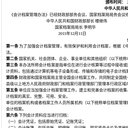
颁布时间：
中华人民共
《会计档案管理办法》已经财政部部务会议、国家档案局局务会议
中华人民共和国财政部部长
楼继伟
国家档案局局长
李明华
年
月
日
2015
12
11
第一条
为了加强会计档案管理，有效保护和利用会计档案，根据《
法。
第二条
国家机关、社会团体、企业、事业单位和其他组织（以下统称
第三条
本办法所称会计档案是指单位在进行会计核算等过程中接收或
计资料，包括通过计算机等电子设备形成、传输和存储的电子会计档
第四条
财政部和国家档案局主管全国会计档案工作，共同制定全国统
县级以上地方人民政府财政部门和档案行政管理部门管理本行政区域
第五条
单位应当加强会计档案管理工作，建立和完善会计档案的收集
计档案的真实、完整、可用、安全。
单位的档案机构或者档案工作人员所属机构（以下统称单位档案管理
会计档案。
第六条
下列会计资料应当进行归档：
（一）会计凭证，包括原始凭证、记账凭证；
（二）会计账簿，包括总账、明细账、日记账、固定资产卡片及其他