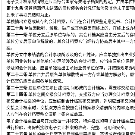
电子会计档案的销毁还应当符合国家有关电子档案的规定，并由单位
第十九条
保管期满但未结清的债权债务会计凭证和涉及其他未了事项
到未了事项完结时为止。
单独抽出立卷或转存的会计档案，应当在会计档案鉴定意见书、会计
第二十条
单位因撤销、解散、破产或其他原因而终止的，在终止或办
第二十一条
单位分立后原单位存续的，其会计档案应当由分立后的存
单位分立后原单位解散的，其会计档案应当经各方协商后由其中一方
案。
单位分立中未结清的会计事项所涉及的会计凭证，应当单独抽出由业
单位因业务移交其他单位办理所涉及的会计档案，应当由原单位保管
涉及的会计凭证，应当单独抽出由承接业务单位保存，并按照规定办
第二十二条
单位合并后原各单位解散或者一方存续其他方解散的，原
计档案仍应当由原各单位保管。
第二十三条
建设单位在项目建设期间形成的会计档案，需要移交给建
第二十四条
单位之间交接会计档案时，交接双方应当办理会计档案交
移交会计档案的单位，应当编制会计档案移交清册，列明应当移交的
交接会计档案时，交接双方应当按照会计档案移交清册所列内容逐项
人应当在会计档案移交清册上签名或盖章。
电子会计档案应当与其元数据一并移交，特殊格式的电子会计档案应
进行检验，确保所接收电子会计档案的准确、完整、可用和安全。
第二十五条
单位的会计档案及其复制件需要携带、寄运或者传输至境