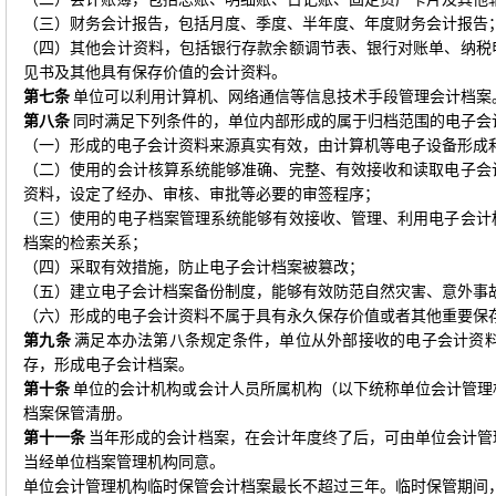
（三）财务会计报告，包括月度、季度、半年度、年度财务会计报告
（四）其他会计资料，包括银行存款余额调节表、银行对账单、纳税
见书及其他具有保存价值的会计资料。
第七条
单位可以利用计算机、网络通信等信息技术手段管理会计档案
第八条
同时满足下列条件的，单位内部形成的属于归档范围的电子会
（一）形成的电子会计资料来源真实有效，由计算机等电子设备形成
（二）使用的会计核算系统能够准确、完整、有效接收和读取电子会
资料，设定了经办、审核、审批等必要的审签程序；
（三）使用的电子档案管理系统能够有效接收、管理、利用电子会计
档案的检索关系；
（四）采取有效措施，防止电子会计档案被篡改；
（五）建立电子会计档案备份制度，能够有效防范自然灾害、意外事
（六）形成的电子会计资料不属于具有永久保存价值或者其他重要保
第九条
满足本办法第八条规定条件，单位从外部接收的电子会计资
存，形成电子会计档案。
第十条
单位的会计机构或会计人员所属机构（以下统称单位会计管理
档案保管清册。
第十一条
当年形成的会计档案，在会计年度终了后，可由单位会计管
当经单位档案管理机构同意。
单位会计管理机构临时保管会计档案最长不超过三年。临时保管期间