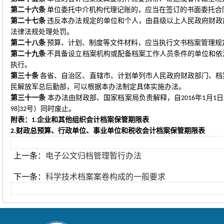
第二十六条
单位委托中介机构代理记账的，应当在签订的书面委托合
第二十七条
违反本办法规定的单位和个人，由县级以上人民政府财政
法律法规处理处罚。
第二十八条
预算、计划、制度等文件材料，应当执行文书档案管理规
第二十九条
不具备设立档案机构或配备档案工作人员条件的单位和依
执行。
第三十条
各省、自治区、直辖市、计划单列市人民政府财政部门、档
民解放军总后勤部，可以根据本办法制定具体实施办法。
第三十一条
本办法由财政部、国家档案局负责解释，自
年
月
日
2016
1
1
号）同时废止。
98]32
附表：
企业和其他组织会计档案保管期限表
1.
财政总预算、行政单位、事业单位和税收会计档案保管期限表
2.
上一条：
电子公文归档管理暂行办法
下一条：
科学技术档案案卷构成的一般要求