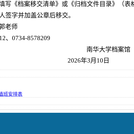
填写《档案移交清单》或《归档文件目录》（表
人签字并加盖公章后移交。
郭
老师
12
、
0734-
8578209
南华大学档案馆
202
6
年
3
月
10
日
假值班安排表