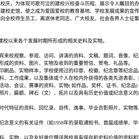
十年校庆，为体现可歌可泣的建校兴校奋斗历程、展示令人瞩目的
筹建校史馆，使之成为爱国爱校的教育基地、学校发展成果的宣
特向全校师生员工、离退休老同志、广大校友、社会各界人士征
58 年建校以来各个发展时期所形成的相关史料及实物。
外宾来校视察、参观、访问、讲演的资料、文稿、题词、音像、
中形成的资料、图片、实物及收到的重要贺信、贺电、礼品等。
的印刷品、实物样本，学校使用过的印章、校徽、纪念章等纪念品
史料、工作成果，以及集体或个人在校内外获得的各类先进表彰
活动、会议、赛事的资料、实物( 如作品、奖杯、证书、纪念品)
老照片、匾额、碑石（文）、拓片以及具有历史价值或纪念意义
有时代特征的资料、回忆录、自传、逸事、毕业合影照片、实物
有纪念意义的有关证件（如1958年的录取通知书、首届成绩单、
资料、实物，以及友好单位赠送我校具有保存和史料价值的资料和