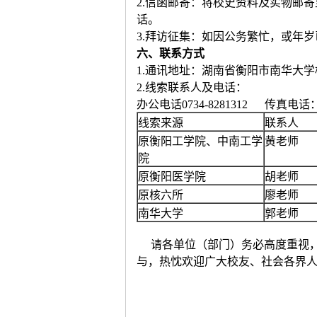
2.信函邮寄：将校史资料及实物邮
话。
3.拜访征集：如因公务繁忙，或年
六、联系方式
1.通讯地址：湖南省衡阳市南华大学档
2.线索联系人及电话：
办公电话0734-8281312 传真电话：07
线索来源
联系人
原衡阳工学院、中南工学
黄老师
院
原衡阳医学院
胡老师
原核六所
廖老师
南华大学
郭老师
请各单位（部门）务必高度重视，
与，热忱欢迎广大校友、社会各界