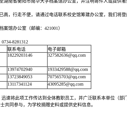
寄至湖南省衡阳市南华大学档案馆办公室，并注明寄件人或提供
岁已高，行走不便，请通过电话联系校史馆筹建办公室，我们将
案馆办公室（邮编：421001）
34-8281312
联系电话
电子邮箱
18229203146
327582636@qq.com
13974702940
1933429588@qq.com
13723849053
707565703@qq.com
13117341124
43095285@qq.com
迅速将此项工作传达到全体教职员工，并广泛联系本单位（部
人士共同参与，为学校捐赠史料或提供史料信息。